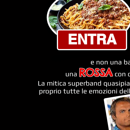
ENTRA
e non una ba
ROSSA
una
con 
La mitica superband quasipiat
proprio tutte le emozioni dell